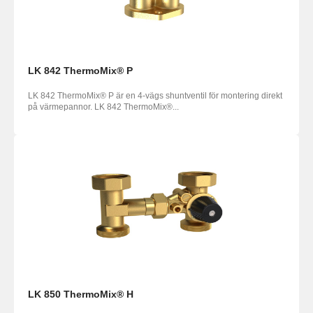
LK 842 ThermoMix® P
LK 842 ThermoMix® P är en 4-vägs shuntventil för montering direkt
på värmepannor. LK 842 ThermoMix®...
LK 850 ThermoMix® H