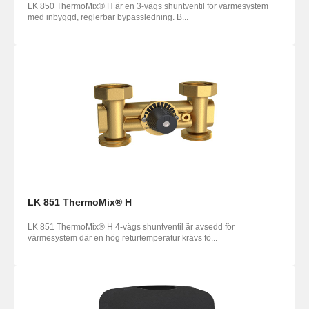
LK 850 ThermoMix® H är en 3-vägs shuntventil för värmesystem
med inbyggd, reglerbar bypassledning. B...
LK 851 ThermoMix® H
LK 851 ThermoMix® H 4-vägs shuntventil är avsedd för
värmesystem där en hög returtemperatur krävs fö...