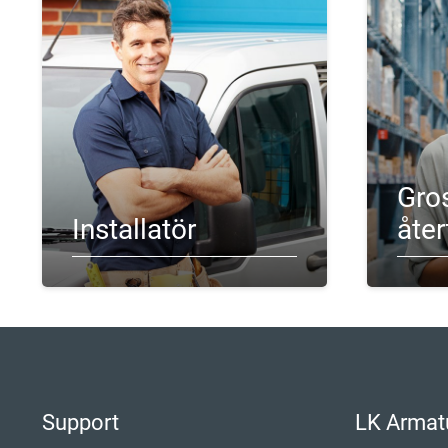
Italiano
Suomi
Yкраїнська
Suomi
Gros
Installatör
åter
Support
LK Armat