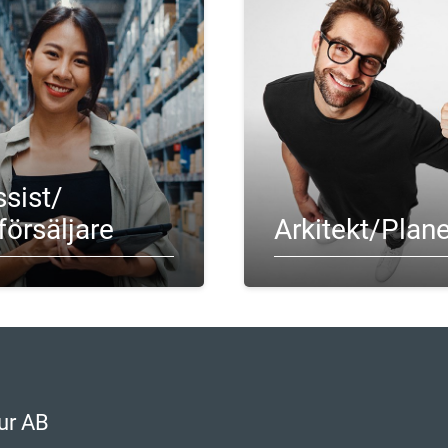
sist/
försäljare
Arkitekt/Plan
ur AB