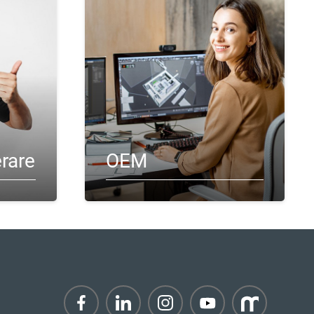
erare
OEM