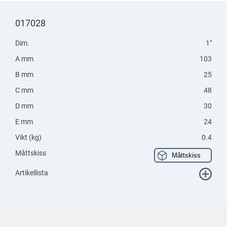
017028
Dim.
1"
A mm
103
B mm
25
C mm
48
D mm
30
E mm
24
Vikt (kg)
0.4
Måttskiss
Måttskiss
Artikellista