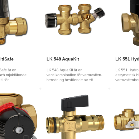
ltiSafe
LK 548 AquaKit
LK 551 Hy
Safe är en
LK 548 AquaKit är en
LK 551 Hydro
och mjuktätande
ventilkombination för varmvatten­
assymetrisk bl
il för
beredning bestående av ett
varmvatten­be
tallationer samt...
ventilrör och en te...
värmesystem. 