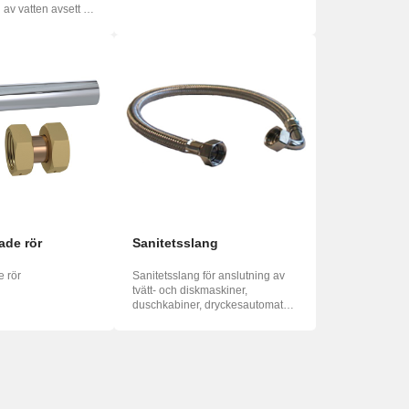
n av vatten avsett för
ade rör
Sanitetsslang
e rör
Sanitetsslang för anslutning av
tvätt- och diskmaskiner,
duschkabiner, dryckesautomater
m.m. Tillver...