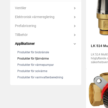
Italiano
Suomi
Yкраїнська
Ventiler
Suomi
Elektronisk värmereglering
Prefabricering
Tillbehör
Applikationer
LK 514 Mu
Produkter för biobränsle
LK 514 Multi
höglyftande 
Produkter för fjärrvärme
säkerhetsvent
Produkter för värmepumpar
tappvattenins
Produkter för solvärme
Produkter för varmvattenberedning