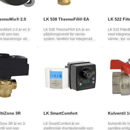
ermoMix® 2.0
LK 538 ThermoFill® EA
LK 522 Filt
oMix® 2.0 är en 3-
LK 538 ThermoFill® EA är en
LK 522 FilterB
ntil som kan
påfyllningsventil för värme­
med integrerat 
 blandnings- eller
system. Ventilen har integrerad
värme-, kyl- o
n...
avstängning ...
ltiZone 3R
LK SmartComfort
Kulventil 1
Zone 3R är en 3-
LK SmartComfort är en
Kulventil för 
ntil som kan
elektronisk shuntautomatik som
sanitära anl