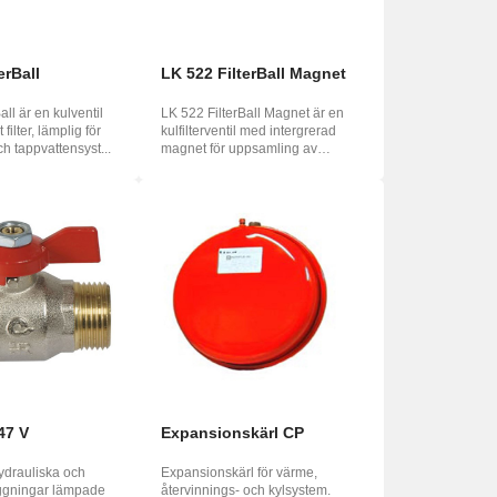
erBall
LK 522 FilterBall Magnet
all är en kulventil
LK 522 FilterBall Magnet är en
filter, lämplig för
kulfilterventil med intergrerad
ch tappvattensyst...
magnet för uppsamling av
magnetit, lä...
47 V
Expansionskärl CP
hydrauliska och
Expansionskärl för värme,
äggningar lämpade
återvinnings- och kylsystem.