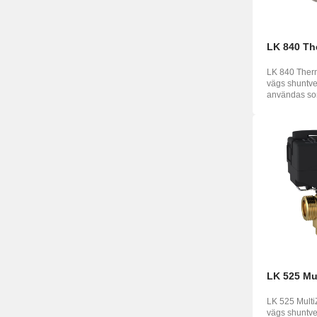
LK 840 Th
LK 840 Therm
vägs shuntve
användas som
fördelningsve
LK 525 Mu
LK 525 Multi
vägs shuntve