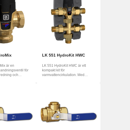
droMix
LK 551 HydroKit HWC
Mix är en
LK 551 HydroKit HWC är ett
andningsventil för
kompakt kit för
redning och
varmvattencirkulation. Med
Blandni...
varmvattencirkulation hålls av...