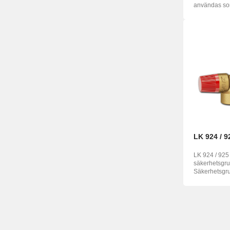
användas som
fördelningsven
LK 924 / 
LK 924 / 925
säkerhetsgru
Säkerhetsgru
fördel...