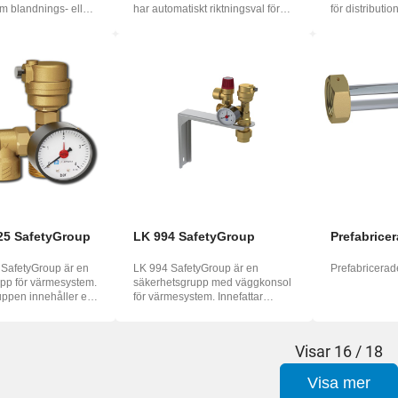
 blandnings- eller
har automatiskt riktningsval för
för distributio
ti...
anpassning ti...
ko...
925 SafetyGroup
LK 994 SafetyGroup
Prefabricer
 SafetyGroup är en
LK 994 SafetyGroup är en
Prefabricerad
pp för värmesystem.
säkerhetsgrupp med väggkonsol
ppen innehåller en
för värmesystem. Innefattar
flottöravluftare...
Visar
16 / 18
Visa mer