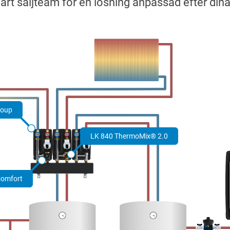
roup
LK 840 ThermoMix® 2.0
Comfort