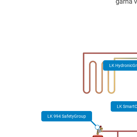
Italiano
Suomi
Yкраїнська
Suomi
LK HydronicG
LK Smart
LK 994 SafetyGroup