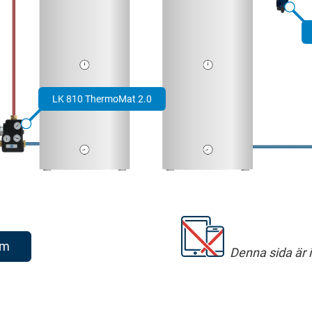
LK 810 ThermoMat 2.0
am
Denna sida är in