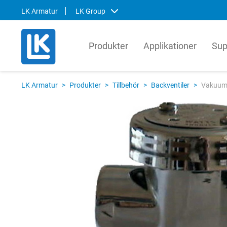
LK Armatur
LK Group
Produkter
Applikationer
Sup
LK Armatur
LK Sy
LK Armatur
>
Produkter
>
Tillbehör
>
Backventiler
>
Vakuumv
LK Armatur är en ledande ventil- och
LK Sys
systemtillverkare i Europa med en årlig
lösning
produktion av miljontals ventiler för den
tappva
globala VVS-marknaden. Våra lösningar
system 
baseras på en helhetssyn om hur ventiler,
prefabr
styrenheter, komponenter och
även s
prefabricerade produkter fungerar ihop.
ytterli
Svenska
Svens
English
Englis
Deutsch
Norsk