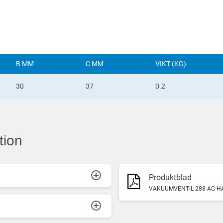
B MM
C MM
VIKT (KG)
30
37
0.2
tion
Produktblad
VAKUUMVENTIL 288 AC-H