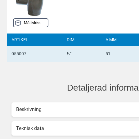
Måttskiss
ARTIKEL
DIM.
A MM
055007
½"
51
Detaljerad informa
Beskrivning
Teknisk data