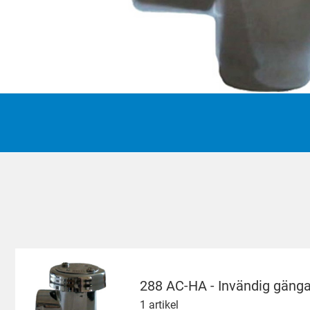
Italiano
Suomi
Yкраїнська
Suomi
288 AC-HA - Invändig gäng
1 artikel