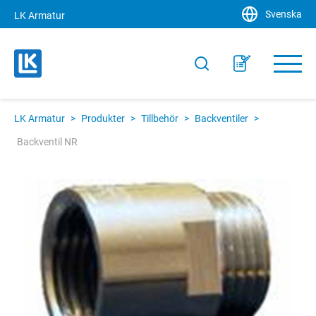
Svenska
LK Armatur
LK Armatur
>
Produkter
>
Tillbehör
>
Backventiler
>
Backventil NR